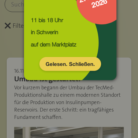
6
Suche sta
Suchbegriff eingeben
11 bis 18 Uhr
Filter zurücksetzen
Filter zurücksetzen
auf dem Marktplatz
Gelesen. Schließen.
16.11.23
Umbau ist gestartet!
Vor kurzem begann der Umbau der TecMed-
Produktionshalle zu einem modernen Standort
für die Produktion von Insulinpumpen-
Reservoirs. Der erste Schritt: ein tragfähiges
Fundament schaffen.