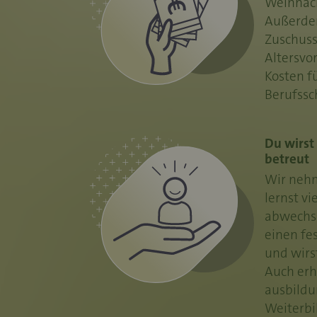
Weihnach
Außerdem
Zuschuss
Altersvo
Kosten f
Berufssc
Du wirst
betreut
Wir nehm
lernst vie
abwechsl
einen fe
und wirst
Auch erh
ausbildu
Weiterbi