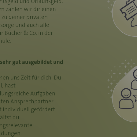
tsgeld und Urlaubsgeld.
 zahlen wir dir einen
 zu deiner privaten
rsorge und auch alle
ür Bücher & Co. in der
hule.
 sehr gut ausgebildet und
en uns Zeit für dich. Du
l, hast
ungsreiche Aufgaben,
sten Ansprechpartner
 individuell gefördert.
ältst du
ngsrelevante
ldungen.