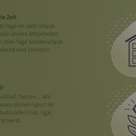
ie Zeit
30 Tage im Jahr Urlaub
alle unsere Mitarbeiter,
ch zwei Tage Sonderurlaub
gabend und Silvester.
i!
Fußball, Tanzen ... Wir
ssen deinen Sport im
tudio oder Club. Egal,
ainierst.