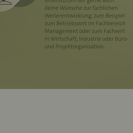
unterstützen wir gerne auch
deine Wünsche zur fachlichen
Weiterentwicklung, zum Beispiel
zum Betriebswirt im Fachbereich
Management oder zum Fachwirt
in Wirtschaft, Industrie oder Büro-
und Projektorganisation.