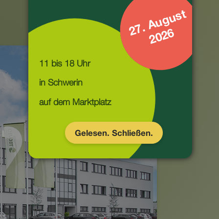
2
7
.
A
u
g
u
s
t
2
0
2
6
11 bis 18 Uhr
auf dem Marktplatz
Gelesen. Schließen.