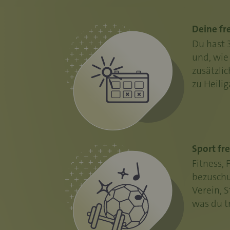
Deine fre
Du hast 
und, wie 
zusätzli
zu Heili
Sport fre
Fitness, 
bezuschu
Verein, S
was du tr