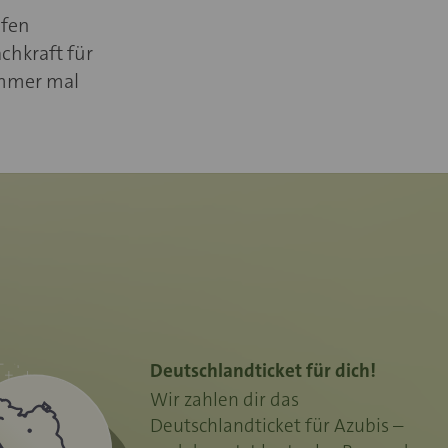
ufen
chkraft für
Immer mal
Deutschlandticket für dich!
Wir zahlen dir das
Deutschlandticket für Azubis –