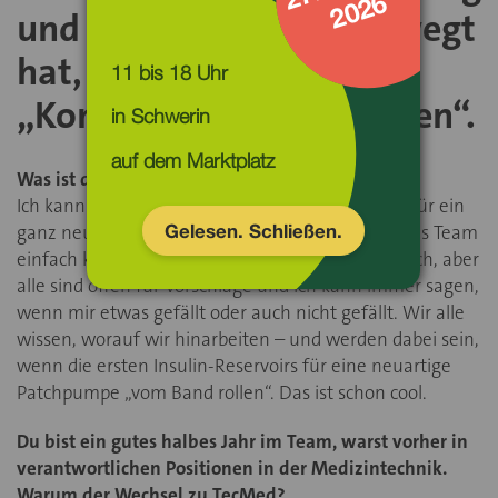
6
und erzählt, was ihn bewegt
hat, für TecMed seine
11 bis 18 Uhr
„Komfortzone zu verlassen“.
auf dem Marktplatz
Was ist das Besondere an deiner Arbeit?
Ich kann mitgestalten, ein neues Unternehmen für ein
Gelesen. Schließen.
ganz neues Produkt mit aufbauen. Zugleich ist das Team
einfach klasse. Es ist sehr vielfältig, findet sich noch, aber
alle sind offen für Vorschläge und ich kann immer sagen,
wenn mir etwas gefällt oder auch nicht gefällt. Wir alle
wissen, worauf wir hinarbeiten – und werden dabei sein,
wenn die ersten Insulin-Reservoirs für eine neuartige
Patchpumpe „vom Band rollen“. Das ist schon cool.
Du bist ein gutes halbes Jahr im Team, warst vorher in
verantwortlichen Positionen in der Medizintechnik.
Warum der Wechsel zu TecMed?