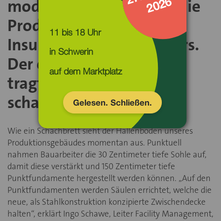
6
modernen Standort für die
Produktion von
11 bis 18 Uhr
Insulinpumpen-Reservoirs.
Der erste Schritt: ein
auf dem Marktplatz
tragfähiges Fundament
schaffen.
Gelesen. Schließen.
Wie ein Schachbrett sieht der Hallenboden unseres
Produktionsgebäudes momentan aus. Punktuell
nahmen Bauarbeiter die 30 Zentimeter tiefe Sohle auf,
damit diese verstärkt und 150 Zentimeter tiefe
Punktfundamente hergestellt werden können. „Auf den
Punktfundamenten werden Säulen errichtet, welche die
neue, als Stahlkonstruktion konzipierte Zwischendecke
halten“, erklärt Ingo Schawe, Leiter Facility Management,