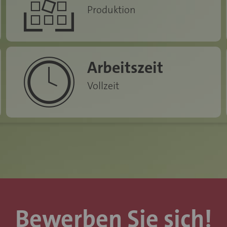
Produktion
icon-icn-zeit
Arbeitszeit
Vollzeit
Bewerben Sie sich!