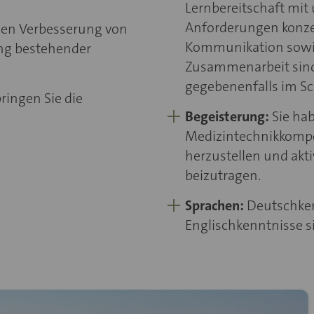
Lernbereitschaft mit
Anforderungen konzen
chen Verbesserung von
Kommunikation sowie
ung bestehender
Zusammenarbeit sind f
gegebenenfalls im Sch
ringen Sie die
Begeisterung:
Sie ha
Medizintechnikkomp
herzustellen und akt
beizutragen.
Sprachen:
Deutschken
Englischkenntnisse si