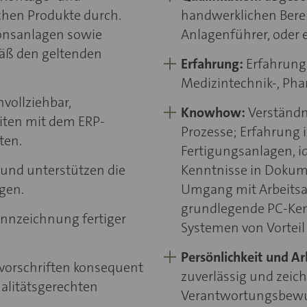
chen Produkte durch.
handwerklichen Berei
onsanlagen sowie
Anlagenführer, oder e
mäß den geltenden
Erfahrung:
Erfahrung 
Medizintechnik-, Pha
vollziehbar,
Knowhow:
Verständn
eiten mit dem ERP-
Prozesse; Erfahrung
ten.
Fertigungsanlagen, 
t und unterstützen die
Kenntnisse in Dokume
gen.
Umgang mit Arbeits
grundlegende PC-Ken
nnzeichnung fertiger
Systemen von Vorteil
Persönlichkeit und Ar
mvorschriften konsequent
zuverlässig und zeic
alitätsgerechten
Verantwortungsbewus