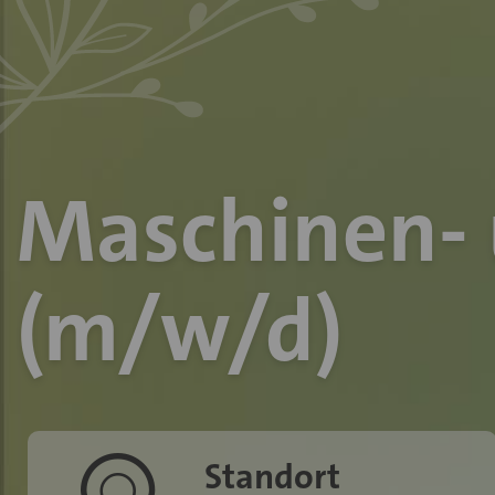
Maschinen- 
(m/w/d)
icon-icn-standort
Standort