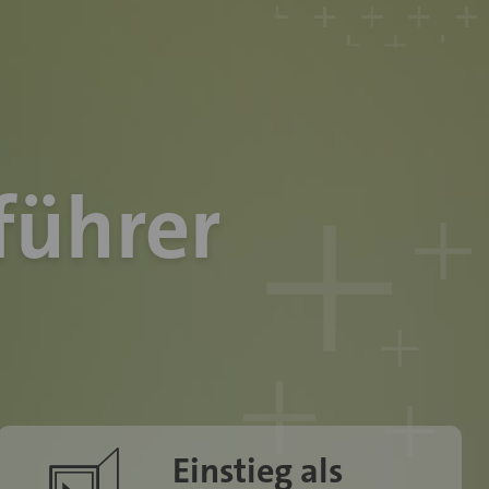
führer
icon-icn-einstieg
Einstieg als