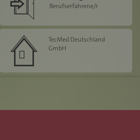
Berufserfahrene/r
icon-icn-gmbh
TecMed Deutschland
GmbH